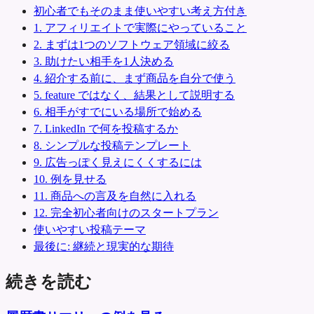
初心者でもそのまま使いやすい考え方付き
1. アフィリエイトで実際にやっていること
2. まずは1つのソフトウェア領域に絞る
3. 助けたい相手を1人決める
4. 紹介する前に、まず商品を自分で使う
5. feature ではなく、結果として説明する
6. 相手がすでにいる場所で始める
7. LinkedIn で何を投稿するか
8. シンプルな投稿テンプレート
9. 広告っぽく見えにくくするには
10. 例を見せる
11. 商品への言及を自然に入れる
12. 完全初心者向けのスタートプラン
使いやすい投稿テーマ
最後に: 継続と現実的な期待
続きを読む