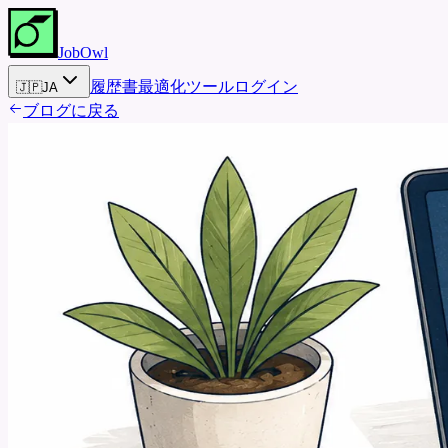
JobOwl
履歴書最適化ツール
ログイン
🇯🇵
JA
ブログに戻る