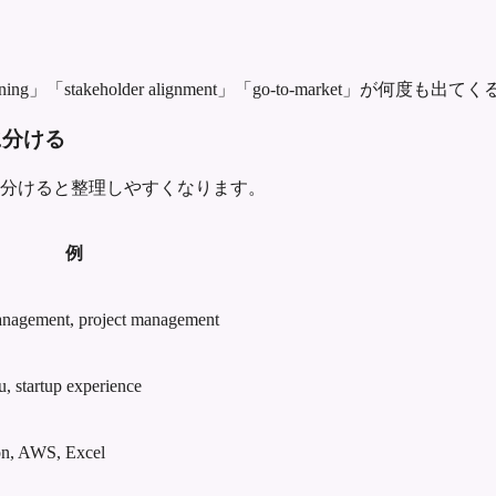
」「stakeholder alignment」「go-to-market」
に分ける
に分けると整理しやすくなります。
例
nagement, project management
, startup experience
on, AWS, Excel