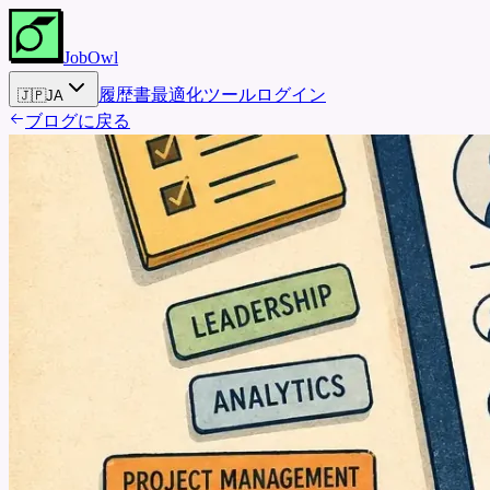
JobOwl
履歴書最適化ツール
ログイン
🇯🇵
JA
ブログに戻る