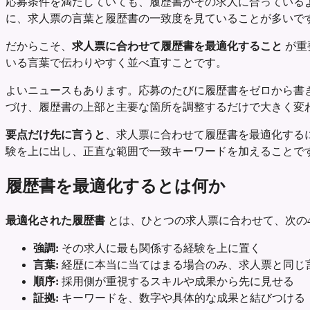
応募条件を満たしていても、履歴書がその求人に合っているよ
に、求人票の言葉と履歴書の一致度を見ていることが多いで
だからこそ、
求人票に合わせて履歴書を最適化すること
が重
いる言葉で伝わりやすく並べ直すことです。
よいニュースもあります。応募のたびに履歴書をゼロから書き
づけ、履歴書の上部と主要な箇所を調整するだけで大きく変
要点だけ先に言うと
、求人票に合わせて履歴書を最適化する
験を上に出し、正直な範囲で一致キーワードを加えることで
履歴書を最適化するとは何か
最適化された履歴書
とは、ひとつの求人票に合わせて、次の
強調:
その求人に最も関係する経験を上に置く
言葉:
経歴に本当に当てはまる場合のみ、求人票と同じ
順序:
採用側が重視するスキルや成果から先に見せる
証拠:
キーワードを、数字や具体的な成果と結びつける