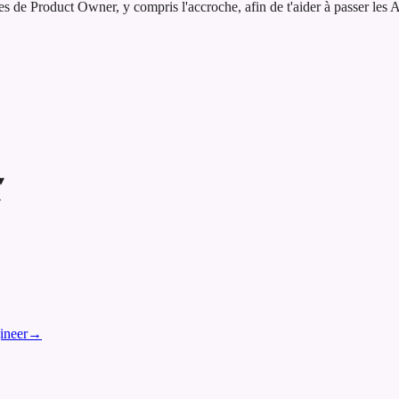
e Product Owner, y compris l'accroche, afin de t'aider à passer les ATS
▾
▾
ineer
→