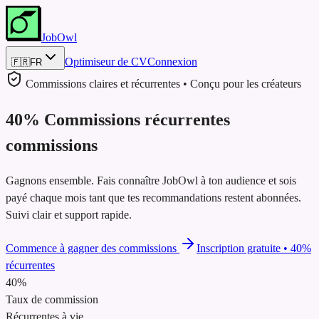
JobOwl
Optimiseur de CV
Connexion
🇫🇷
FR
Commissions claires et récurrentes • Conçu pour les créateurs
40
%
Commissions
récurrentes
commissions
Gagnons ensemble. Fais connaître JobOwl à ton audience et sois
payé chaque mois tant que tes recommandations restent abonnées.
Suivi clair et support rapide.
Commence à gagner des commissions
Inscription gratuite
•
40
%
récurrentes
40%
Taux de commission
Récurrentes à vie