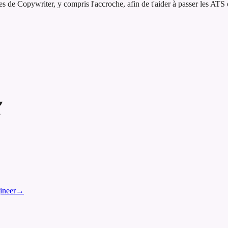
e Copywriter, y compris l'accroche, afin de t'aider à passer les ATS et
▾
▾
ineer
→