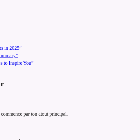
s in 2025”
 Summary”
 to Inspire You”
er
t commence par ton atout principal.