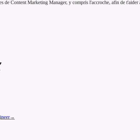
e Content Marketing Manager, y compris l'accroche, afin de t'aider à p
▾
▾
ineer
→