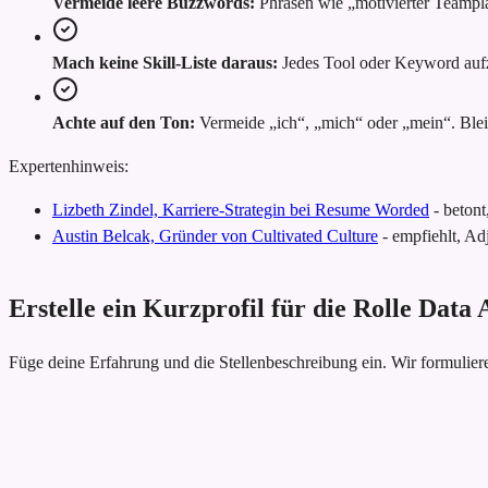
Vermeide leere Buzzwords:
Phrasen wie „motivierter Teampl
Mach keine Skill-Liste daraus:
Jedes Tool oder Keyword aufzu
Achte auf den Ton:
Vermeide „ich“, „mich“ oder „mein“. Bleib
Expertenhinweis:
Lizbeth Zindel, Karriere-Strategin bei Resume Worded
-
betont
Austin Belcak, Gründer von Cultivated Culture
-
empfiehlt, Adj
Erstelle ein Kurzprofil für die Rolle Data 
Füge deine Erfahrung und die Stellenbeschreibung ein. Wir formulie