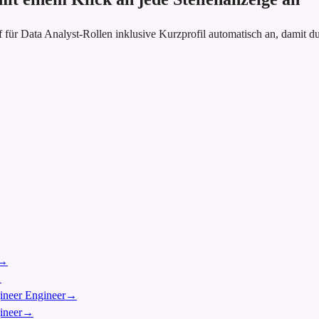
 für Data Analyst-Rollen inklusive Kurzprofil automatisch an, dami
→
→
gineer Engineer
→
ineer
→