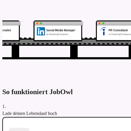
ting Specialist
Social Media Manager
PR Consul
lCompany
at AmazingCompany
at Amazing
So funktioniert JobOwl
1.
Lade deinen Lebenslauf hoch