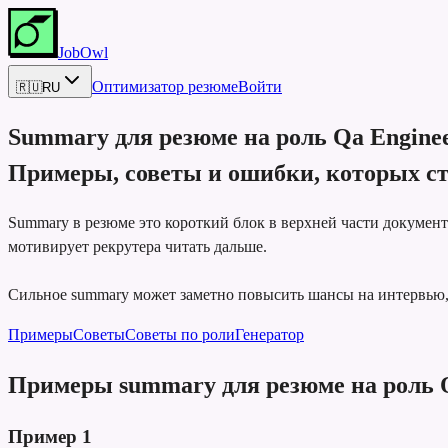
JobOwl
Оптимизатор резюме
Войти
🇷🇺
RU
Summary для резюме на роль
Qa Engine
Примеры, советы и ошибки, которых ст
Summary в резюме это короткий блок в верхней части докумен
мотивирует рекрутера читать дальше.
Сильное summary может заметно повысить шансы на интервью, 
Примеры
Советы
Советы по роли
Генератор
Примеры summary для резюме на роль 
Пример
1