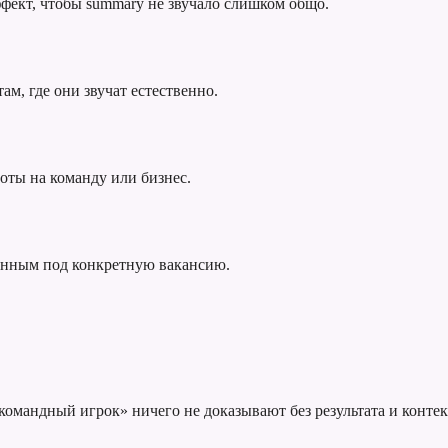
фект, чтобы summary не звучало слишком общо.
ам, где они звучат естественно.
оты на команду или бизнес.
анным под конкретную вакансию.
омандный игрок» ничего не доказывают без результата и контек