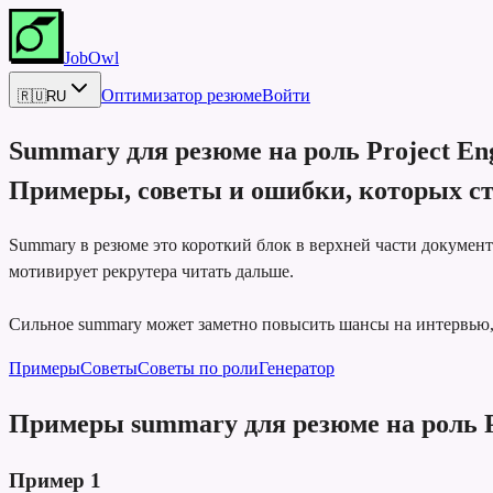
JobOwl
Оптимизатор резюме
Войти
🇷🇺
RU
Summary для резюме на роль
Project En
Примеры, советы и ошибки, которых ст
Summary в резюме это короткий блок в верхней части докумен
мотивирует рекрутера читать дальше.
Сильное summary может заметно повысить шансы на интервью, п
Примеры
Советы
Советы по роли
Генератор
Примеры summary для резюме на роль P
Пример
1