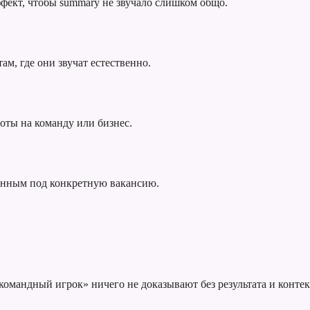
фект, чтобы summary не звучало слишком общо.
ам, где они звучат естественно.
оты на команду или бизнес.
анным под конкретную вакансию.
омандный игрок» ничего не доказывают без результата и контек