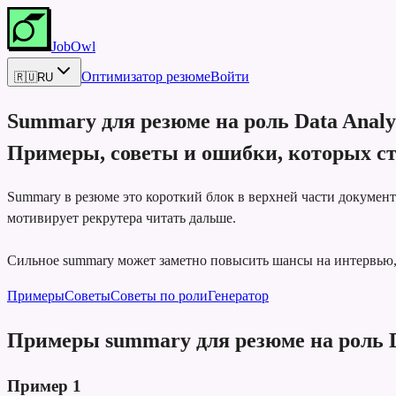
JobOwl
Оптимизатор резюме
Войти
🇷🇺
RU
Summary для резюме на роль
Data Analy
Примеры, советы и ошибки, которых ст
Summary в резюме это короткий блок в верхней части докумен
мотивирует рекрутера читать дальше.
Сильное summary может заметно повысить шансы на интервью, п
Примеры
Советы
Советы по роли
Генератор
Примеры summary для резюме на роль D
Пример
1