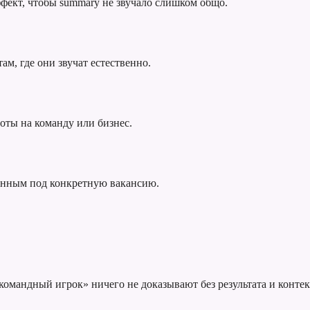
фект, чтобы summary не звучало слишком общо.
ам, где они звучат естественно.
оты на команду или бизнес.
анным под конкретную вакансию.
омандный игрок» ничего не доказывают без результата и контек