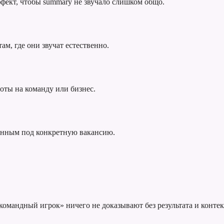
фект, чтобы summary не звучало слишком общо.
ам, где они звучат естественно.
оты на команду или бизнес.
анным под конкретную вакансию.
омандный игрок» ничего не доказывают без результата и контек