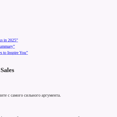
s in 2025”
 Summary”
 to Inspire You”
Sales
ните с самого сильного аргумента.