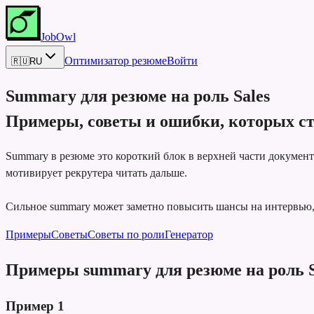
JobOwl
Оптимизатор резюме
Войти
🇷🇺
RU
Summary для резюме на роль
Sales
Примеры, советы и ошибки, которых ст
Summary в резюме это короткий блок в верхней части докумен
мотивирует рекрутера читать дальше.
Сильное summary может заметно повысить шансы на интервью, 
Примеры
Советы
Советы по роли
Генератор
Примеры summary для резюме на роль S
Пример
1