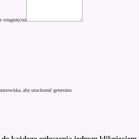
e osiągnięcia)
stanowiska, aby uruchomić generator.
r do każdego ogłoszenia jednym kliknięciem