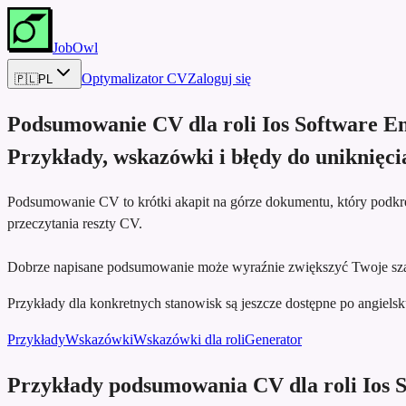
JobOwl
Optymalizator CV
Zaloguj się
🇵🇱
PL
Podsumowanie CV dla roli
Ios Software E
Przykłady, wskazówki i błędy do uniknięci
Podsumowanie CV to krótki akapit na górze dokumentu, który podkreś
przeczytania reszty CV.
Dobrze napisane podsumowanie może wyraźnie zwiększyć Twoje szan
Przykłady dla konkretnych stanowisk są jeszcze dostępne po angielsku,
Przykłady
Wskazówki
Wskazówki dla roli
Generator
Przykłady podsumowania CV dla roli Ios 