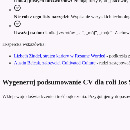
Unikaj pustych buzzwordów:
Pomijaj frazy typu „pracowity 
Nie rób z tego listy narzędzi:
Wypisanie wszystkich technologii
Uważaj na ton:
Unikaj zwrotów „ja”, „mój”, „moje”. Zachowaj 
Ekspercka wskazówka:
Lizbeth Zindel, strateg kariery w Resume Worded
-
podkreśla 
Austin Belcak, założyciel Cultivated Culture
-
radzi zastępowa
Wygeneruj podsumowanie CV dla roli Ios 
Wklej swoje doświadczenie i treść ogłoszenia. Przygotujemy dopa