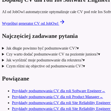
AI od JobOwl automatycznie optymalizuje całe CV pod role Ios Sof
Wypróbuj generator CV od JobOwl
Najczęściej zadawane pytania
Jak długie powinno być podsumowanie CV?
▾
Czy warto dodać podsumowanie CV na poziomie juniora?
▾
Jak wyróżnić moje podsumowanie dla rekrutera?
▾
Czym różni się objective od podsumowania CV?
▾
Powiązane
Przykłady podsumowania CV dla roli Software Engineer
→
Przykłady podsumowania CV dla roli Product Manager
→
Przykłady podsumowania CV dla roli Site Reliability Engineer
Przykłady podsumowania CV dla roli Site Reliability Engineer