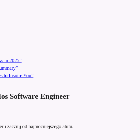
s in 2025”
 Summary”
 to Inspire You”
os Software Engineer
er i zacznij od najmocniejszego atutu.