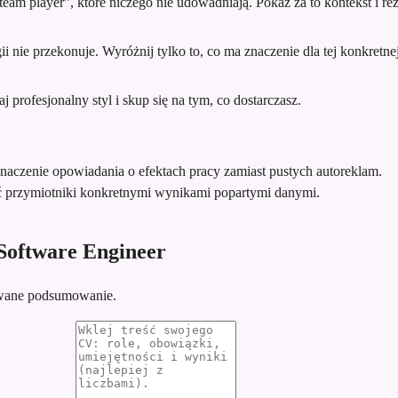
team player”, które niczego nie udowadniają. Pokaż za to kontekst i rez
 nie przekonuje. Wyróżnij tylko to, co ma znaczenie dla tej konkretnej 
profesjonalny styl i skup się na tym, co dostarczasz.
znaczenie opowiadania o efektach pracy zamiast pustych autoreklam.
ć przymiotniki konkretnymi wynikami popartymi danymi.
Software Engineer
sowane podsumowanie.