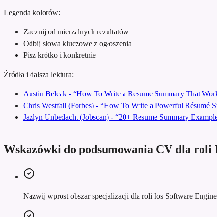
Legenda kolorów:
Zacznij od mierzalnych rezultatów
Odbij słowa kluczowe z ogłoszenia
Pisz krótko i konkretnie
Źródła i dalsza lektura:
Austin Belcak - “How To Write a Resume Summary That Work
Chris Westfall (Forbes) - “How To Write a Powerful Résumé
Jazlyn Unbedacht (Jobscan) - “20+ Resume Summary Examples
Wskazówki do podsumowania CV dla roli I
Nazwij wprost obszar specjalizacji dla roli Ios Software Engine