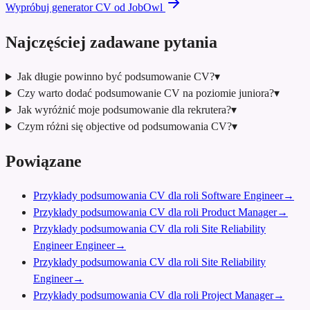
Wypróbuj generator CV od JobOwl
Najczęściej zadawane pytania
Jak długie powinno być podsumowanie CV?
▾
Czy warto dodać podsumowanie CV na poziomie juniora?
▾
Jak wyróżnić moje podsumowanie dla rekrutera?
▾
Czym różni się objective od podsumowania CV?
▾
Powiązane
Przykłady podsumowania CV dla roli Software Engineer
→
Przykłady podsumowania CV dla roli Product Manager
→
Przykłady podsumowania CV dla roli Site Reliability
Engineer Engineer
→
Przykłady podsumowania CV dla roli Site Reliability
Engineer
→
Przykłady podsumowania CV dla roli Project Manager
→