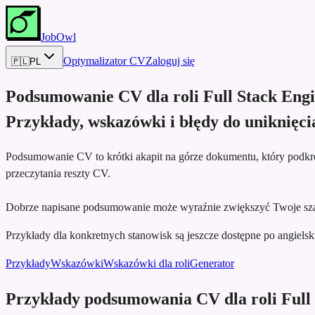
JobOwl
Optymalizator CV
Zaloguj się
🇵🇱
PL
Podsumowanie CV dla roli
Full Stack Eng
Przykłady, wskazówki i błędy do uniknięci
Podsumowanie CV to krótki akapit na górze dokumentu, który podkreś
przeczytania reszty CV.
Dobrze napisane podsumowanie może wyraźnie zwiększyć Twoje szan
Przykłady dla konkretnych stanowisk są jeszcze dostępne po angielsku,
Przykłady
Wskazówki
Wskazówki dla roli
Generator
Przykłady podsumowania CV dla roli Full