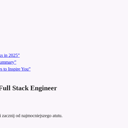
s in 2025”
 Summary”
 to Inspire You”
ull Stack Engineer
 i zacznij od najmocniejszego atutu.