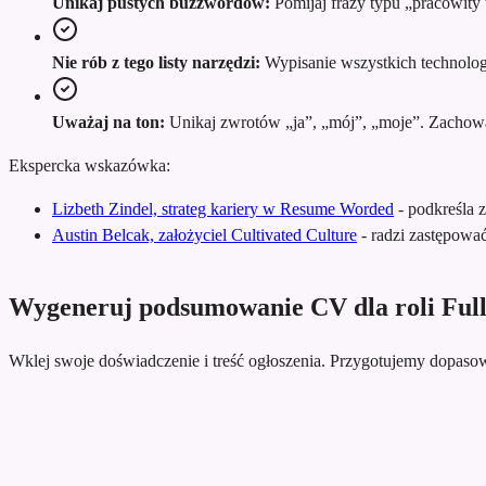
Unikaj pustych buzzwordów:
Pomijaj frazy typu „pracowity 
Nie rób z tego listy narzędzi:
Wypisanie wszystkich technologii
Uważaj na ton:
Unikaj zwrotów „ja”, „mój”, „moje”. Zachowaj 
Ekspercka wskazówka:
Lizbeth Zindel, strateg kariery w Resume Worded
-
podkreśla 
Austin Belcak, założyciel Cultivated Culture
-
radzi zastępowa
Wygeneruj podsumowanie CV dla roli Full
Wklej swoje doświadczenie i treść ogłoszenia. Przygotujemy dopa