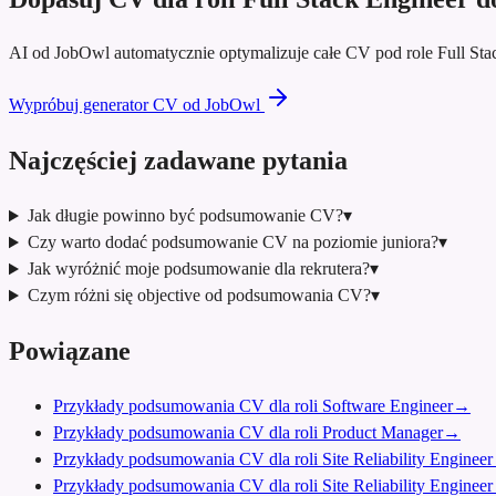
AI od JobOwl automatycznie optymalizuje całe CV pod role Full St
Wypróbuj generator CV od JobOwl
Najczęściej zadawane pytania
Jak długie powinno być podsumowanie CV?
▾
Czy warto dodać podsumowanie CV na poziomie juniora?
▾
Jak wyróżnić moje podsumowanie dla rekrutera?
▾
Czym różni się objective od podsumowania CV?
▾
Powiązane
Przykłady podsumowania CV dla roli Software Engineer
→
Przykłady podsumowania CV dla roli Product Manager
→
Przykłady podsumowania CV dla roli Site Reliability Engineer
Przykłady podsumowania CV dla roli Site Reliability Engineer