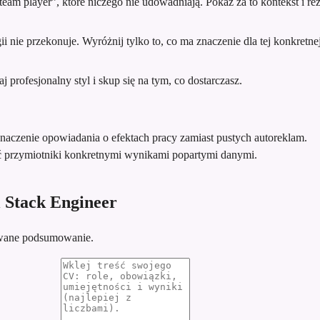
team player”, które niczego nie udowadniają. Pokaż za to kontekst i rez
 nie przekonuje. Wyróżnij tylko to, co ma znaczenie dla tej konkretnej 
profesjonalny styl i skup się na tym, co dostarczasz.
znaczenie opowiadania o efektach pracy zamiast pustych autoreklam.
ć przymiotniki konkretnymi wynikami popartymi danymi.
 Stack Engineer
sowane podsumowanie.