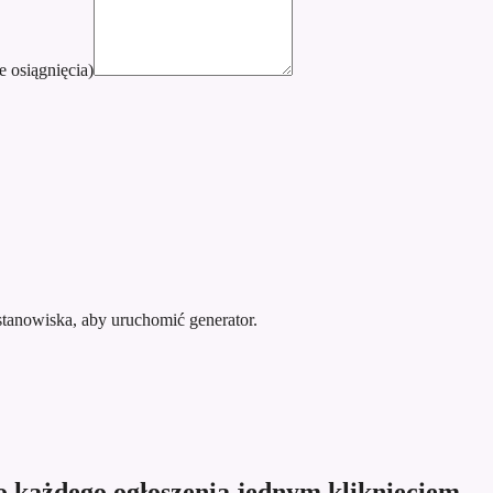
e osiągnięcia)
stanowiska, aby uruchomić generator.
o każdego ogłoszenia jednym kliknięciem