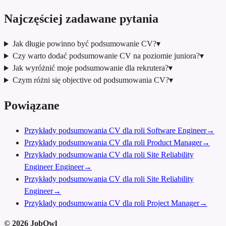
Najczęściej zadawane pytania
Jak długie powinno być podsumowanie CV?
▾
Czy warto dodać podsumowanie CV na poziomie juniora?
▾
Jak wyróżnić moje podsumowanie dla rekrutera?
▾
Czym różni się objective od podsumowania CV?
▾
Powiązane
Przykłady podsumowania CV dla roli Software Engineer
→
Przykłady podsumowania CV dla roli Product Manager
→
Przykłady podsumowania CV dla roli Site Reliability
Engineer Engineer
→
Przykłady podsumowania CV dla roli Site Reliability
Engineer
→
Przykłady podsumowania CV dla roli Project Manager
→
©
2026
JobOwl