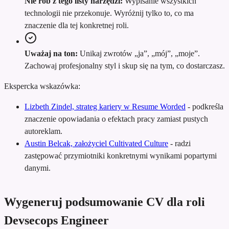
Nie rób z tego listy narzędzi:
Wypisanie wszystkich
technologii nie przekonuje. Wyróżnij tylko to, co ma
znaczenie dla tej konkretnej roli.
Uważaj na ton:
Unikaj zwrotów „ja”, „mój”, „moje”.
Zachowaj profesjonalny styl i skup się na tym, co dostarczasz.
Ekspercka wskazówka:
Lizbeth Zindel, strateg kariery w Resume Worded
-
podkreśla
znaczenie opowiadania o efektach pracy zamiast pustych
autoreklam.
Austin Belcak, założyciel Cultivated Culture
-
radzi
zastępować przymiotniki konkretnymi wynikami popartymi
danymi.
Wygeneruj podsumowanie CV dla roli
Devsecops Engineer