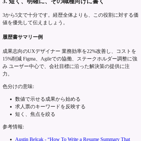
3. 短く、明確に、その職種向けに書く
3から5文で十分です。経歴全体よりも、この役割に対する価
値を優先して伝えましょう。
履歴書サマリー例
成果志向のUXデザイナー
業務効率を22%改善し、コストを
15%削減
Figma、Agileでの協働、ステークホルダー調整に強
み
ユーザー中心で、会社目標に沿った解決策の提供に注
力。
色分けの意味:
数値で示せる成果から始める
求人票のキーワードを反映する
短く、焦点を絞る
参考情報:
Austin Belcak - “How To Write a Resume Summary That