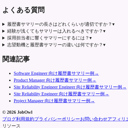
よくある質問
履歴書サマリーの長さはどれくらいが適切ですか？
▾
経験が浅くてもサマリーは入れるべきですか？
▾
採用担当者に響くサマリーにするには？
▾
志望動機と履歴書サマリーの違いは何ですか？
▾
関連記事
Software Engineer 向け履歴書サマリー例
→
Product Manager 向け履歴書サマリー例
→
Site Reliability Engineer Engineer 向け履歴書サマリー例
→
Site Reliability Engineer 向け履歴書サマリー例
→
Project Manager 向け履歴書サマリー例
→
©
2026
JobOwl
ブログ
利用規約
プライバシーポリシー
お問い合わせ
アフィリ
リソース