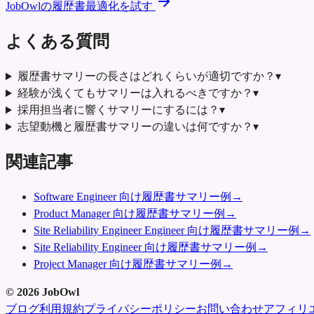
JobOwlの履歴書最適化を試す
よくある質問
履歴書サマリーの長さはどれくらいが適切ですか？
▾
経験が浅くてもサマリーは入れるべきですか？
▾
採用担当者に響くサマリーにするには？
▾
志望動機と履歴書サマリーの違いは何ですか？
▾
関連記事
Software Engineer 向け履歴書サマリー例
→
Product Manager 向け履歴書サマリー例
→
Site Reliability Engineer Engineer 向け履歴書サマリー例
→
Site Reliability Engineer 向け履歴書サマリー例
→
Project Manager 向け履歴書サマリー例
→
©
2026
JobOwl
ブログ
利用規約
プライバシーポリシー
お問い合わせ
アフィリ