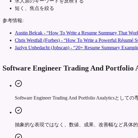
求人票のキーワードを反映する
短く、焦点を絞る
参考情報:
Austin Belcak - “How To Write a Resume Summary That Work
Chris Westfall (Forbes) - “How To Write a Powerful Résumé
Jazlyn Unbedacht (Jobscan) - “20+ Resume Summary Examples
Software Engineer Trading And Po
Software Engineer Trading And Portfol
抽象的な表現ではなく、数値、成果、改善幅など具体的