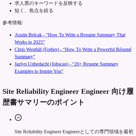
求人票のキーワードを反映する
短く、焦点を絞る
参考情報:
Austin Belcak - “How To Write a Resume Summary That
Works in 2025”
Chris Westfall (Forbes) - “How To Write a Powerful Résumé
Summary”
Jazlyn Unbedacht (Jobscan) - “20+ Resume Summary
Examples to Inspire You”
Site Reliability Engineer Engineer 向け履
歴書サマリーのポイント
Site Reliability Engineer Engineerとしての専門領域を最初