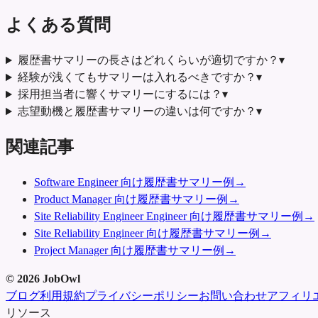
よくある質問
履歴書サマリーの長さはどれくらいが適切ですか？
▾
経験が浅くてもサマリーは入れるべきですか？
▾
採用担当者に響くサマリーにするには？
▾
志望動機と履歴書サマリーの違いは何ですか？
▾
関連記事
Software Engineer 向け履歴書サマリー例
→
Product Manager 向け履歴書サマリー例
→
Site Reliability Engineer Engineer 向け履歴書サマリー例
→
Site Reliability Engineer 向け履歴書サマリー例
→
Project Manager 向け履歴書サマリー例
→
©
2026
JobOwl
ブログ
利用規約
プライバシーポリシー
お問い合わせ
アフィリ
リソース