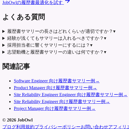
JobOwlの履歴書最適化を試す
よくある質問
履歴書サマリーの長さはどれくらいが適切ですか？
▾
経験が浅くてもサマリーは入れるべきですか？
▾
採用担当者に響くサマリーにするには？
▾
志望動機と履歴書サマリーの違いは何ですか？
▾
関連記事
Software Engineer 向け履歴書サマリー例
→
Product Manager 向け履歴書サマリー例
→
Site Reliability Engineer Engineer 向け履歴書サマリー例
→
Site Reliability Engineer 向け履歴書サマリー例
→
Project Manager 向け履歴書サマリー例
→
©
2026
JobOwl
ブログ
利用規約
プライバシーポリシー
お問い合わせ
アフィリ