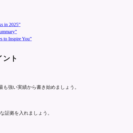
s in 2025”
 Summary”
 to Inspire You”
ポイント
示し、最も強い実績から書き始めましょう。
な証拠を入れましょう。