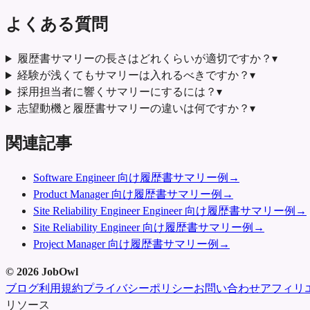
よくある質問
履歴書サマリーの長さはどれくらいが適切ですか？
▾
経験が浅くてもサマリーは入れるべきですか？
▾
採用担当者に響くサマリーにするには？
▾
志望動機と履歴書サマリーの違いは何ですか？
▾
関連記事
Software Engineer 向け履歴書サマリー例
→
Product Manager 向け履歴書サマリー例
→
Site Reliability Engineer Engineer 向け履歴書サマリー例
→
Site Reliability Engineer 向け履歴書サマリー例
→
Project Manager 向け履歴書サマリー例
→
©
2026
JobOwl
ブログ
利用規約
プライバシーポリシー
お問い合わせ
アフィリ
リソース