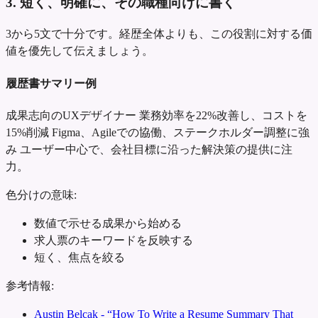
3. 短く、明確に、その職種向けに書く
3から5文で十分です。経歴全体よりも、この役割に対する価
値を優先して伝えましょう。
履歴書サマリー例
成果志向のUXデザイナー
業務効率を22%改善し、コストを
15%削減
Figma、Agileでの協働、ステークホルダー調整に強
み
ユーザー中心で、会社目標に沿った解決策の提供に注
力。
色分けの意味:
数値で示せる成果から始める
求人票のキーワードを反映する
短く、焦点を絞る
参考情報:
Austin Belcak - “How To Write a Resume Summary That