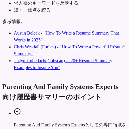
求人票のキーワードを反映する
短く、焦点を絞る
参考情報:
Austin Belcak - “How To Write a Resume Summary That
Works in 2025”
Chris Westfall (Forbes) - “How To Write a Powerful Résumé
Summary”
Jazlyn Unbedacht (Jobscan) - “20+ Resume Summary
Examples to Inspire You”
Parenting And Family Systems Experts
向け履歴書サマリーのポイント
Parenting And Family Systems Expertsとしての専門領域を