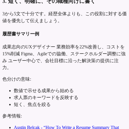
3. 短く、明確に、その職種向けに書く
3から5文で十分です。経歴全体よりも、この役割に対する価
値を優先して伝えましょう。
履歴書サマリー例
成果志向のUXデザイナー
業務効率を22%改善し、コストを
15%削減
Figma、Agileでの協働、ステークホルダー調整に強
み
ユーザー中心で、会社目標に沿った解決策の提供に注
力。
色分けの意味:
数値で示せる成果から始める
求人票のキーワードを反映する
短く、焦点を絞る
参考情報:
Austin Belcak - “How To Write a Resume Summary That