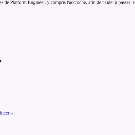
e Platform Engineer, y compris l'accroche, afin de t'aider à passer les 
▾
▾
ineer
→