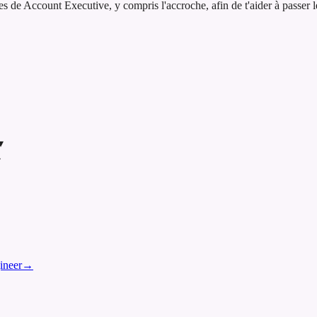
e Account Executive, y compris l'accroche, afin de t'aider à passer les
▾
▾
ineer
→