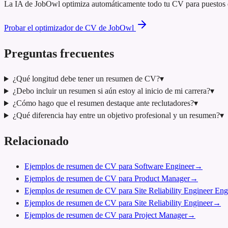
La IA de JobOwl optimiza automáticamente todo tu CV para puestos de
Probar el optimizador de CV de JobOwl
Preguntas frecuentes
¿Qué longitud debe tener un resumen de CV?
▾
¿Debo incluir un resumen si aún estoy al inicio de mi carrera?
▾
¿Cómo hago que el resumen destaque ante reclutadores?
▾
¿Qué diferencia hay entre un objetivo profesional y un resumen?
▾
Relacionado
Ejemplos de resumen de CV para Software Engineer
→
Ejemplos de resumen de CV para Product Manager
→
Ejemplos de resumen de CV para Site Reliability Engineer Eng
Ejemplos de resumen de CV para Site Reliability Engineer
→
Ejemplos de resumen de CV para Project Manager
→