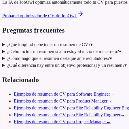
La IA de JobOwl optimiza automáticamente todo tu CV para puestos de
Probar el optimizador de CV de JobOwl
Preguntas frecuentes
¿Qué longitud debe tener un resumen de CV?
▾
¿Debo incluir un resumen si aún estoy al inicio de mi carrera?
▾
¿Cómo hago que el resumen destaque ante reclutadores?
▾
¿Qué diferencia hay entre un objetivo profesional y un resumen?
▾
Relacionado
Ejemplos de resumen de CV para Software Engineer
→
Ejemplos de resumen de CV para Product Manager
→
Ejemplos de resumen de CV para Site Reliability Engineer Eng
Ejemplos de resumen de CV para Site Reliability Engineer
→
Ejemplos de resumen de CV para Project Manager
→