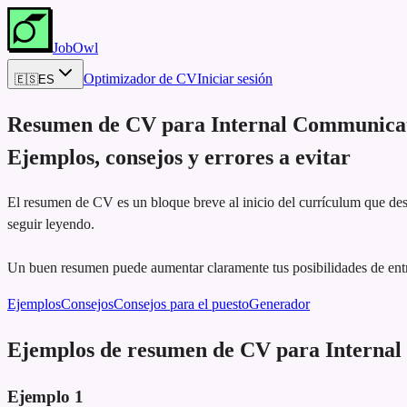
JobOwl
Optimizador de CV
Iniciar sesión
🇪🇸
ES
Resumen de CV para
Internal Communica
Ejemplos, consejos y errores a evitar
El resumen de CV es un bloque breve al inicio del currículum que dest
seguir leyendo.
Un buen resumen puede aumentar claramente tus posibilidades de ent
Ejemplos
Consejos
Consejos para el puesto
Generador
Ejemplos de resumen de CV para Interna
Ejemplo
1