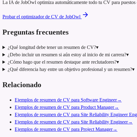
La IA de JobOwl optimiza automáticamente todo tu CV para puestos de 
Probar el optimizador de CV de JobOwl
Preguntas frecuentes
¿Qué longitud debe tener un resumen de CV?
▾
¿Debo incluir un resumen si aún estoy al inicio de mi carrera?
▾
¿Cómo hago que el resumen destaque ante reclutadores?
▾
¿Qué diferencia hay entre un objetivo profesional y un resumen?
▾
Relacionado
Ejemplos de resumen de CV para Software Engineer
→
Ejemplos de resumen de CV para Product Manager
→
Ejemplos de resumen de CV para Site Reliability Engineer Eng
Ejemplos de resumen de CV para Site Reliability Engineer
→
Ejemplos de resumen de CV para Project Manager
→