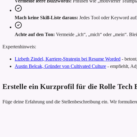
Vermeide leere Buzzwords:
Phrasen wie „motivierter Teampl
Mach keine Skill-Liste daraus:
Jedes Tool oder Keyword aufzu
Achte auf den Ton:
Vermeide „ich“, „mich“ oder „mein“. Bleib
Expertenhinweis:
Lizbeth Zindel, Karriere-Strategin bei Resume Worded
-
betont
Austin Belcak, Gründer von Cultivated Culture
-
empfiehlt, Adj
Erstelle ein Kurzprofil für die Rolle Tech 
Füge deine Erfahrung und die Stellenbeschreibung ein. Wir formulie