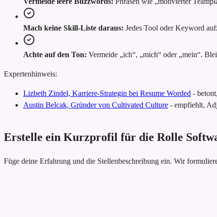
Vermeide leere Buzzwords:
Phrasen wie „motivierter Teampl
Mach keine Skill-Liste daraus:
Jedes Tool oder Keyword aufzu
Achte auf den Ton:
Vermeide „ich“, „mich“ oder „mein“. Bleib
Expertenhinweis:
Lizbeth Zindel, Karriere-Strategin bei Resume Worded
-
betont
Austin Belcak, Gründer von Cultivated Culture
-
empfiehlt, Adj
Erstelle ein Kurzprofil für die Rolle Sof
Füge deine Erfahrung und die Stellenbeschreibung ein. Wir formulie