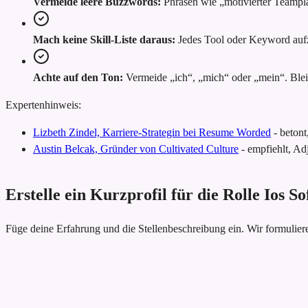
Vermeide leere Buzzwords:
Phrasen wie „motivierter Teampl
Mach keine Skill-Liste daraus:
Jedes Tool oder Keyword aufzu
Achte auf den Ton:
Vermeide „ich“, „mich“ oder „mein“. Bleib
Expertenhinweis:
Lizbeth Zindel, Karriere-Strategin bei Resume Worded
-
betont
Austin Belcak, Gründer von Cultivated Culture
-
empfiehlt, Adj
Erstelle ein Kurzprofil für die Rolle Ios 
Füge deine Erfahrung und die Stellenbeschreibung ein. Wir formulie