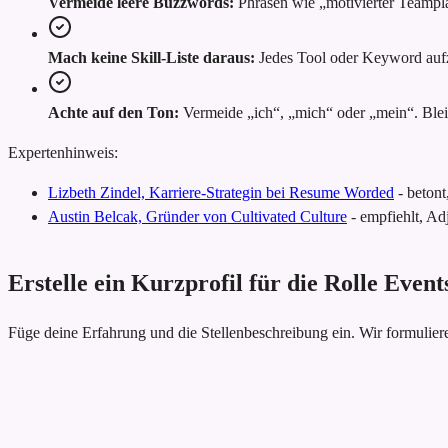
Vermeide leere Buzzwords:
Phrasen wie „motivierter Teampl
Mach keine Skill-Liste daraus:
Jedes Tool oder Keyword aufzu
Achte auf den Ton:
Vermeide „ich“, „mich“ oder „mein“. Bleib
Expertenhinweis:
Lizbeth Zindel, Karriere-Strategin bei Resume Worded
-
betont
Austin Belcak, Gründer von Cultivated Culture
-
empfiehlt, Adj
Erstelle ein Kurzprofil für die Rolle Eve
Füge deine Erfahrung und die Stellenbeschreibung ein. Wir formulie