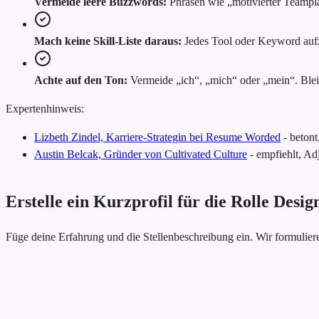
Vermeide leere Buzzwords:
Phrasen wie „motivierter Teampl
Mach keine Skill-Liste daraus:
Jedes Tool oder Keyword aufzu
Achte auf den Ton:
Vermeide „ich“, „mich“ oder „mein“. Bleib
Expertenhinweis:
Lizbeth Zindel, Karriere-Strategin bei Resume Worded
-
betont
Austin Belcak, Gründer von Cultivated Culture
-
empfiehlt, Adj
Erstelle ein Kurzprofil für die Rolle Desig
Füge deine Erfahrung und die Stellenbeschreibung ein. Wir formulie