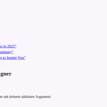
s in 2025”
 Summary”
 to Inspire You”
igner
rte mit deinem stärksten Argument.