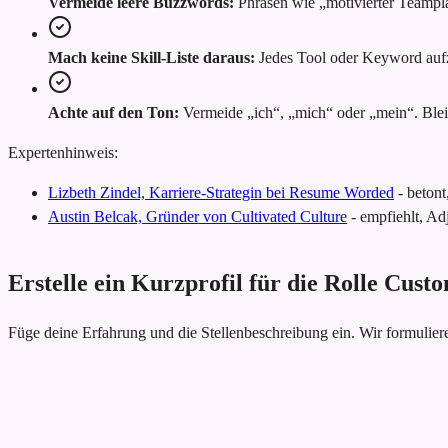
Vermeide leere Buzzwords:
Phrasen wie „motivierter Teampl
Mach keine Skill-Liste daraus:
Jedes Tool oder Keyword aufzu
Achte auf den Ton:
Vermeide „ich“, „mich“ oder „mein“. Bleib
Expertenhinweis:
Lizbeth Zindel, Karriere-Strategin bei Resume Worded
-
betont
Austin Belcak, Gründer von Cultivated Culture
-
empfiehlt, Adj
Erstelle ein Kurzprofil für die Rolle Cus
Füge deine Erfahrung und die Stellenbeschreibung ein. Wir formulie