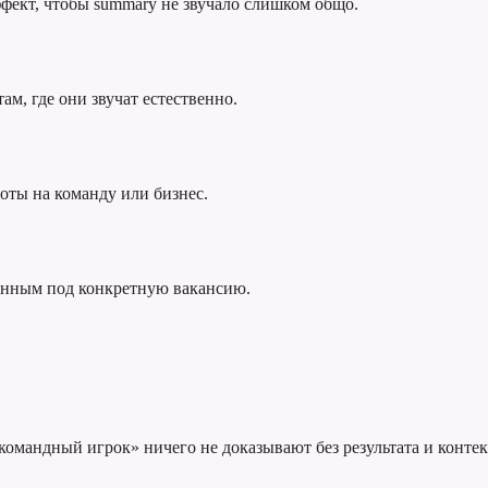
фект, чтобы summary не звучало слишком общо.
ам, где они звучат естественно.
оты на команду или бизнес.
анным под конкретную вакансию.
омандный игрок» ничего не доказывают без результата и контек