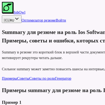
JobOwl
Оптимизатор резюме
Войти
🇷🇺
RU
Summary для резюме на роль
Ios Softwa
Примеры, советы и ошибки, которых ст
Summary в резюме это короткий блок в верхней части докумен
мотивирует рекрутера читать дальше.
Сильное summary может заметно повысить шансы на интервью, п
Примеры
Советы
Советы по роли
Генератор
Примеры summary для резюме на роль Io
Пример
1