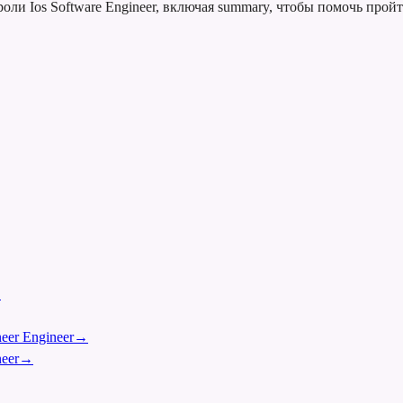
ли Ios Software Engineer, включая summary, чтобы помочь прой
→
eer Engineer
→
eer
→