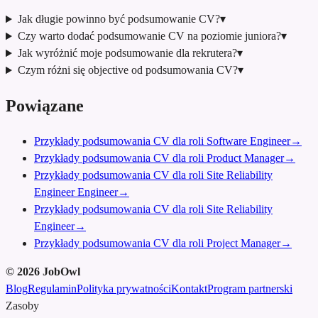
Jak długie powinno być podsumowanie CV?
▾
Czy warto dodać podsumowanie CV na poziomie juniora?
▾
Jak wyróżnić moje podsumowanie dla rekrutera?
▾
Czym różni się objective od podsumowania CV?
▾
Powiązane
Przykłady podsumowania CV dla roli Software Engineer
→
Przykłady podsumowania CV dla roli Product Manager
→
Przykłady podsumowania CV dla roli Site Reliability
Engineer Engineer
→
Przykłady podsumowania CV dla roli Site Reliability
Engineer
→
Przykłady podsumowania CV dla roli Project Manager
→
©
2026
JobOwl
Blog
Regulamin
Polityka prywatności
Kontakt
Program partnerski
Zasoby