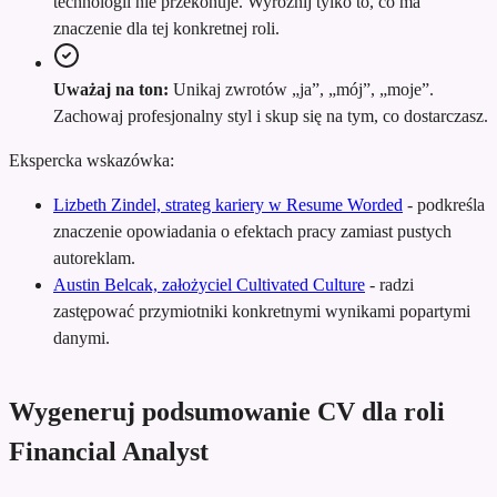
technologii nie przekonuje. Wyróżnij tylko to, co ma
znaczenie dla tej konkretnej roli.
Uważaj na ton:
Unikaj zwrotów „ja”, „mój”, „moje”.
Zachowaj profesjonalny styl i skup się na tym, co dostarczasz.
Ekspercka wskazówka:
Lizbeth Zindel, strateg kariery w Resume Worded
-
podkreśla
znaczenie opowiadania o efektach pracy zamiast pustych
autoreklam.
Austin Belcak, założyciel Cultivated Culture
-
radzi
zastępować przymiotniki konkretnymi wynikami popartymi
danymi.
Wygeneruj podsumowanie CV dla roli
Financial Analyst