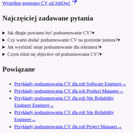
Wypróbuj generator CV od JobOwl
Najczęściej zadawane pytania
Jak długie powinno być podsumowanie CV?
▾
Czy warto dodać podsumowanie CV na poziomie juniora?
▾
Jak wyróżnić moje podsumowanie dla rekrutera?
▾
Czym różni się objective od podsumowania CV?
▾
Powiązane
Przykłady podsumowania CV dla roli Software Engineer
→
Przykłady podsumowania CV dla roli Product Manager
→
Przykłady podsumowania CV dla roli Site Reliability
Engineer Engineer
→
Przykłady podsumowania CV dla roli Site Reliability
Engineer
→
Przykłady podsumowania CV dla roli Project Manager
→