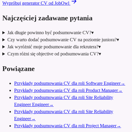
Wypróbuj generator CV od JobOwl
Najczęściej zadawane pytania
Jak długie powinno być podsumowanie CV?
▾
Czy warto dodać podsumowanie CV na poziomie juniora?
▾
Jak wyróżnić moje podsumowanie dla rekrutera?
▾
Czym różni się objective od podsumowania CV?
▾
Powiązane
Przykłady podsumowania CV dla roli Software Engineer
→
Przykłady podsumowania CV dla roli Product Manager
→
Przykłady podsumowania CV dla roli Site Reliability
Engineer Engineer
→
Przykłady podsumowania CV dla roli Site Reliability
Engineer
→
Przykłady podsumowania CV dla roli Project Manager
→