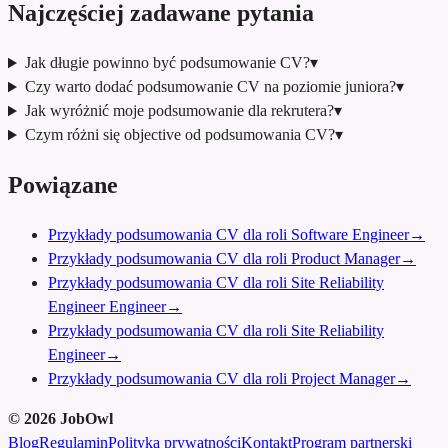
Najczęściej zadawane pytania
Jak długie powinno być podsumowanie CV?
▾
Czy warto dodać podsumowanie CV na poziomie juniora?
▾
Jak wyróżnić moje podsumowanie dla rekrutera?
▾
Czym różni się objective od podsumowania CV?
▾
Powiązane
Przykłady podsumowania CV dla roli Software Engineer
→
Przykłady podsumowania CV dla roli Product Manager
→
Przykłady podsumowania CV dla roli Site Reliability
Engineer Engineer
→
Przykłady podsumowania CV dla roli Site Reliability
Engineer
→
Przykłady podsumowania CV dla roli Project Manager
→
©
2026
JobOwl
Blog
Regulamin
Polityka prywatności
Kontakt
Program partnerski