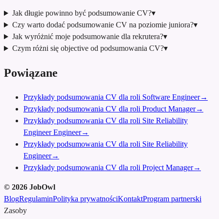
Jak długie powinno być podsumowanie CV?
▾
Czy warto dodać podsumowanie CV na poziomie juniora?
▾
Jak wyróżnić moje podsumowanie dla rekrutera?
▾
Czym różni się objective od podsumowania CV?
▾
Powiązane
Przykłady podsumowania CV dla roli Software Engineer
→
Przykłady podsumowania CV dla roli Product Manager
→
Przykłady podsumowania CV dla roli Site Reliability
Engineer Engineer
→
Przykłady podsumowania CV dla roli Site Reliability
Engineer
→
Przykłady podsumowania CV dla roli Project Manager
→
©
2026
JobOwl
Blog
Regulamin
Polityka prywatności
Kontakt
Program partnerski
Zasoby