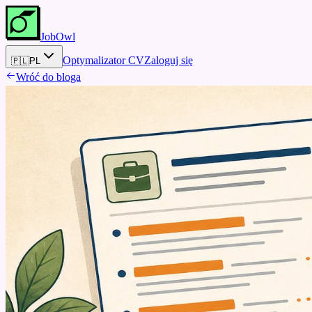
JobOwl
Optymalizator CV
Zaloguj się
🇵🇱
PL
Wróć do bloga