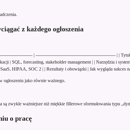
adczenia.
ciągać z każdego ogłoszenia
----------------------- | ------------------------------------------------------- 
acji | SQL, forecasting, stakeholder management | | Narzędzia i syst
 SaaS, HIPAA, SOC 2 | | Rezultaty i obowiązki | Jak wygląda sukces na 
 w ogłoszeniu jako równie ważnego.
ia są zwykle ważniejsze niż miękkie fillerowe sformułowania typu „dy
niu o pracę