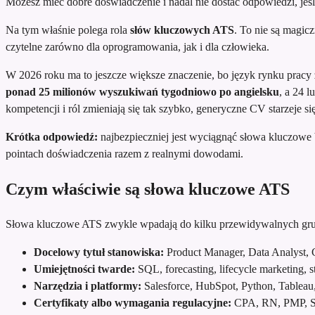
Możesz mieć dobre doświadczenie i nadal nie dostać odpowiedzi, jeś
Na tym właśnie polega rola
słów kluczowych ATS
. To nie są magic
czytelne zarówno dla oprogramowania, jak i dla człowieka.
W 2026 roku ma to jeszcze większe znaczenie, bo język rynku pracy z
ponad 25 milionów wyszukiwań tygodniowo po angielsku
, a 24 
kompetencji i ról zmieniają się tak szybko, generyczne CV starzeje s
Krótka odpowiedź:
najbezpieczniej jest wyciągnąć słowa kluczowe 
pointach doświadczenia razem z realnymi dowodami.
Czym właściwie są słowa kluczowe ATS
Słowa kluczowe ATS zwykle wpadają do kilku przewidywalnych gru
Docelowy tytuł stanowiska:
Product Manager, Data Analyst,
Umiejętności twarde:
SQL, forecasting, lifecycle marketing,
Narzędzia i platformy:
Salesforce, HubSpot, Python, Tablea
Certyfikaty albo wymagania regulacyjne:
CPA, RN, PMP, Se