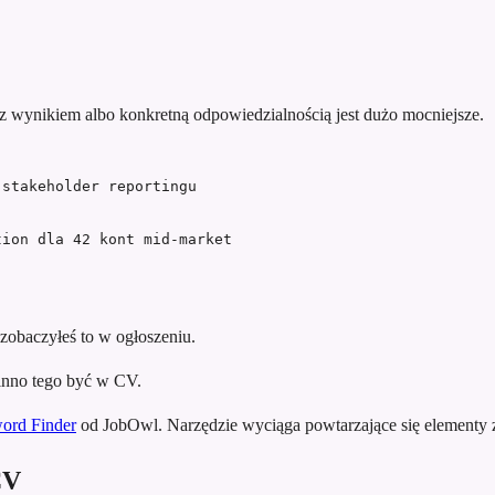
 wynikiem albo konkretną odpowiedzialnością jest dużo mocniejsze.
 stakeholder reportingu
tion dla 42 kont mid-market
zobaczyłeś to w ogłoszeniu.
inno tego być w CV.
ord Finder
od JobOwl. Narzędzie wyciąga powtarzające się elementy z tr
CV