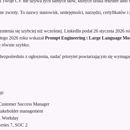
li Twoje CV nie używa tych samych słów, których szuka rekruter albo
zne zwroty. To nazwy stanowisk, umiejętności, narzędzi, certyfikatów i
mienia się szybciej niż wcześniej. LinkedIn podał 26 stycznia 2026 r
lutego 2026 roku wskazał
Prompt Engineering
i
Large Language Mo
ię równie szybko.
bezpośrednio z ogłoszenia, nadać priorytet powtarzającym się wymagan
p:
 Customer Success Manager
 stakeholder management
u, Workday
ries 7, SOC 2