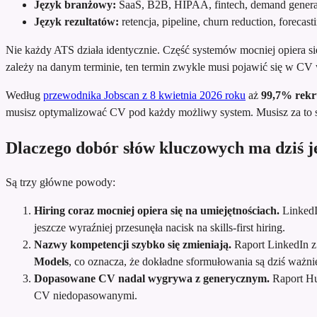
Język branżowy:
SaaS, B2B, HIPAA, fintech, demand genera
Język rezultatów:
retencja, pipeline, churn reduction, forecas
Nie każdy ATS działa identycznie. Część systemów mocniej opiera si
zależy na danym terminie, ten termin zwykle musi pojawić się w C
Według
przewodnika Jobscan z 8 kwietnia 2026 roku
aż
99,7% rekr
musisz optymalizować CV pod każdy możliwy system. Musisz za to sp
Dlaczego dobór słów kluczowych ma dziś j
Są trzy główne powody:
Hiring coraz mocniej opiera się na umiejętnościach.
LinkedI
jeszcze wyraźniej przesunęła nacisk na skills-first hiring.
Nazwy kompetencji szybko się zmieniają.
Raport LinkedIn z 
Models
, co oznacza, że dokładne sformułowania są dziś ważnie
Dopasowane CV nadal wygrywa z generycznym.
Raport H
CV niedopasowanymi.