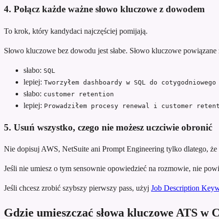
4. Połącz każde ważne słowo kluczowe z dowodem
To krok, który kandydaci najczęściej pomijają.
Słowo kluczowe bez dowodu jest słabe. Słowo kluczowe powiązane z
słabo:
SQL
lepiej:
Tworzyłem dashboardy w SQL do cotygodniowego
słabo:
customer retention
lepiej:
Prowadziłem procesy renewal i customer reten
5. Usuń wszystko, czego nie możesz uczciwie obronić
Nie dopisuj AWS, NetSuite ani Prompt Engineering tylko dlatego, że 
Jeśli nie umiesz o tym sensownie opowiedzieć na rozmowie, nie pow
Jeśli chcesz zrobić szybszy pierwszy pass, użyj
Job Description Keyw
Gdzie umieszczać słowa kluczowe ATS w 