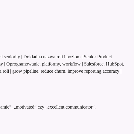
| | Tytuł i seniority | Dokładna nazwa roli i poziom | Senior Product
emy | Oprogramowanie, platformy, workflow | Salesforce, HubSpot,
roli | grow pipeline, reduce churn, improve reporting accuracy |
namic”, „motivated” czy „excellent communicator”.