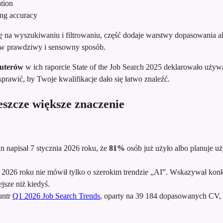
tion
ting accuracy
ę na wyszukiwaniu i filtrowaniu, część dodaje warstwy dopasowania al
V w prawdziwy i sensowny sposób.
uterów
w ich raporcie State of the Job Search 2025 deklarowało uży
rawić, by Twoje kwalifikacje dało się łatwo znaleźć.
eszcze większe znaczenie
n napisał 7 stycznia 2026 roku, że
81%
osób już użyło albo planuje uż
2026 roku nie mówił tylko o szerokim trendzie „AI”. Wskazywał konkr
jsze niż kiedyś.
untr
Q1 2026 Job Search Trends
, oparty na 39 184 dopasowanych CV,