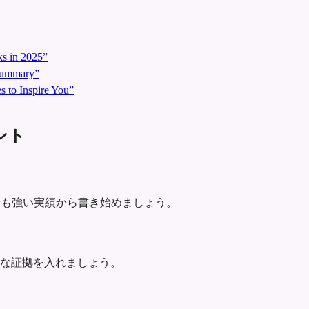
s in 2025”
 Summary”
 to Inspire You”
イント
し、最も強い実績から書き始めましょう。
な証拠を入れましょう。