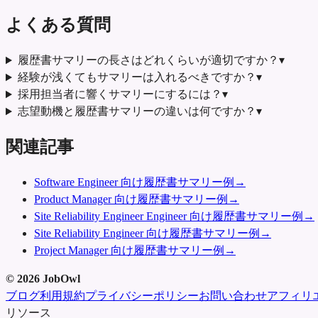
よくある質問
履歴書サマリーの長さはどれくらいが適切ですか？
▾
経験が浅くてもサマリーは入れるべきですか？
▾
採用担当者に響くサマリーにするには？
▾
志望動機と履歴書サマリーの違いは何ですか？
▾
関連記事
Software Engineer 向け履歴書サマリー例
→
Product Manager 向け履歴書サマリー例
→
Site Reliability Engineer Engineer 向け履歴書サマリー例
→
Site Reliability Engineer 向け履歴書サマリー例
→
Project Manager 向け履歴書サマリー例
→
©
2026
JobOwl
ブログ
利用規約
プライバシーポリシー
お問い合わせ
アフィリ
リソース