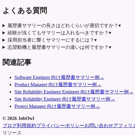
よくある質問
履歴書サマリーの長さはどれくらいが適切ですか？
▾
経験が浅くてもサマリーは入れるべきですか？
▾
採用担当者に響くサマリーにするには？
▾
志望動機と履歴書サマリーの違いは何ですか？
▾
関連記事
Software Engineer 向け履歴書サマリー例
→
Product Manager 向け履歴書サマリー例
→
Site Reliability Engineer Engineer 向け履歴書サマリー例
→
Site Reliability Engineer 向け履歴書サマリー例
→
Project Manager 向け履歴書サマリー例
→
©
2026
JobOwl
ブログ
利用規約
プライバシーポリシー
お問い合わせ
アフィリ
リソース