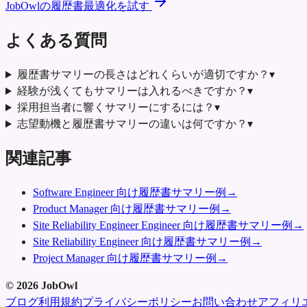
JobOwlの履歴書最適化を試す
よくある質問
履歴書サマリーの長さはどれくらいが適切ですか？
▾
経験が浅くてもサマリーは入れるべきですか？
▾
採用担当者に響くサマリーにするには？
▾
志望動機と履歴書サマリーの違いは何ですか？
▾
関連記事
Software Engineer 向け履歴書サマリー例
→
Product Manager 向け履歴書サマリー例
→
Site Reliability Engineer Engineer 向け履歴書サマリー例
→
Site Reliability Engineer 向け履歴書サマリー例
→
Project Manager 向け履歴書サマリー例
→
©
2026
JobOwl
ブログ
利用規約
プライバシーポリシー
お問い合わせ
アフィリ