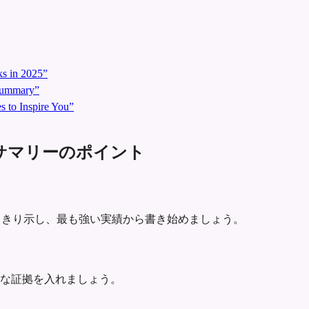
s in 2025”
 Summary”
 to Inspire You”
け履歴書サマリーのポイント
域を最初にはっきり示し、最も強い実績から書き始めましょう。
な証拠を入れましょう。