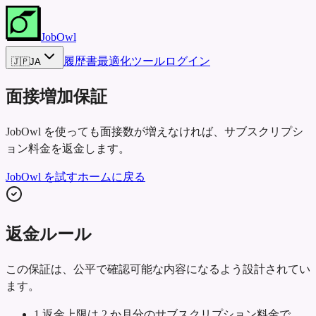
JobOwl
履歴書最適化ツール
ログイン
🇯🇵
JA
面接増加保証
JobOwl を使っても面接数が増えなければ、サブスクリプシ
ョン料金を返金します。
JobOwl を試す
ホームに戻る
返金ルール
この保証は、公平で確認可能な内容になるよう設計されてい
ます。
1
.
返金上限は 2 か月分のサブスクリプション料金で