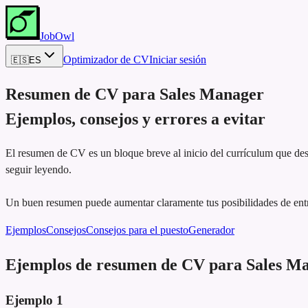
JobOwl
Optimizador de CV
Iniciar sesión
🇪🇸
ES
Resumen de CV para
Sales Manager
Ejemplos, consejos y errores a evitar
El resumen de CV es un bloque breve al inicio del currículum que dest
seguir leyendo.
Un buen resumen puede aumentar claramente tus posibilidades de entr
Ejemplos
Consejos
Consejos para el puesto
Generador
Ejemplos de resumen de CV para Sales M
Ejemplo
1