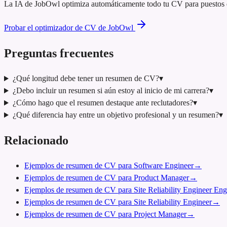
La IA de JobOwl optimiza automáticamente todo tu CV para puestos de 
Probar el optimizador de CV de JobOwl
Preguntas frecuentes
¿Qué longitud debe tener un resumen de CV?
▾
¿Debo incluir un resumen si aún estoy al inicio de mi carrera?
▾
¿Cómo hago que el resumen destaque ante reclutadores?
▾
¿Qué diferencia hay entre un objetivo profesional y un resumen?
▾
Relacionado
Ejemplos de resumen de CV para Software Engineer
→
Ejemplos de resumen de CV para Product Manager
→
Ejemplos de resumen de CV para Site Reliability Engineer Eng
Ejemplos de resumen de CV para Site Reliability Engineer
→
Ejemplos de resumen de CV para Project Manager
→