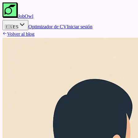
JobOwl
Optimizador de CV
Iniciar sesión
🇪🇸
ES
Volver al blog