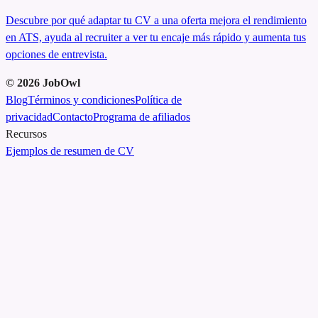
Descubre por qué adaptar tu CV a una oferta mejora el rendimiento
en ATS, ayuda al recruiter a ver tu encaje más rápido y aumenta tus
opciones de entrevista.
©
2026
JobOwl
Blog
Términos y condiciones
Política de
privacidad
Contacto
Programa de afiliados
Recursos
Ejemplos de resumen de CV